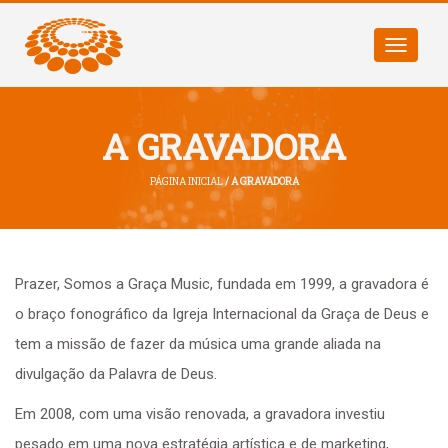
Toggle
navigatio
A GRAVADORA
PÁGINA INICIAL
/ A GRAVADORA
Prazer, Somos a Graça Music, fundada em 1999, a gravadora é
o braço fonográfico da Igreja Internacional da Graça de Deus e
tem a missão de fazer da música uma grande aliada na
divulgação da Palavra de Deus.
Em 2008, com uma visão renovada, a gravadora investiu
pesado em uma nova estratégia artística e de marketing,