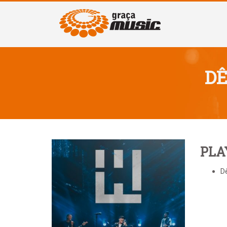
DÊ
PLA
Dê