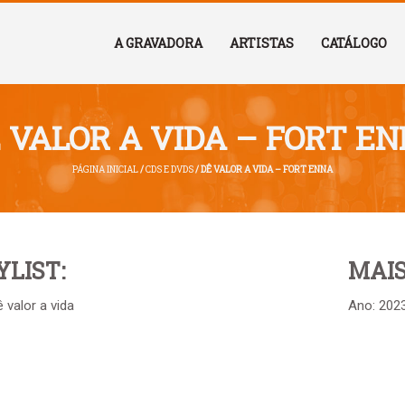
A GRAVADORA
ARTISTAS
CATÁLOGO
 VALOR A VIDA – FORT E
PÁGINA INICIAL
/
CDS E DVDS
/ DÊ VALOR A VIDA – FORT ENNA
YLIST:
MAIS
 valor a vida
Ano: 202