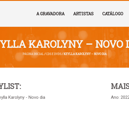
A GRAVADORA
ARTISTAS
CATÁLOGO
YLLA KAROLYNY – NOVO 
PÁGINA INICIAL
/
CDS E DVDS
/ KEYLLA KAROLYNY – NOVO DIA
YLIST:
MAIS
ylla Karolyny - Novo dia
Ano: 202