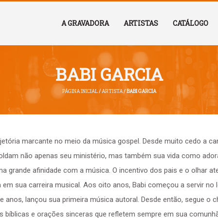
A GRAVADORA
ARTISTAS
CATÁLOGO
BABI GARCIA
PÁGINA INICIAL
/
ARTISTA
/ BABI GARCIA
jetória marcante no meio da música gospel. Desde muito cedo a ca
moldam não apenas seu ministério, mas também sua vida como adora
a grande afinidade com a música. O incentivo dos pais e o olhar at
 em sua carreira musical.
Aos oito anos, Babi começou a servir no lo
e anos, lançou sua primeira música autoral. Desde então, segue o 
s bíblicas e orações sinceras que refletem sempre em sua comunhã