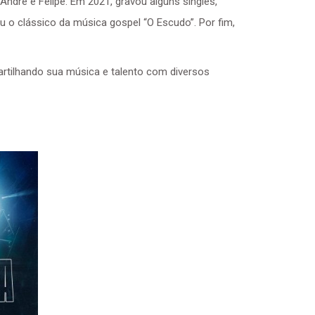
ndré e Felipe. Em 2021, gravou alguns singles,
u o clássico da música gospel “O Escudo”. Por fim,
mpartilhando sua música e talento com diversos