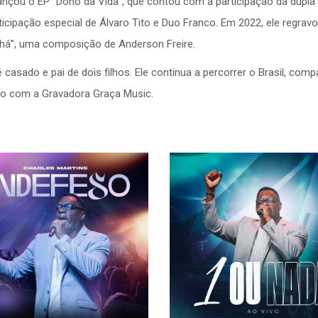
ançou o EP “Dono da Vida”, que contou com a participação da dupla A
cipação especial de Álvaro Tito e Duo Franco. Em 2022, ele regravo
há”, uma composição de Anderson Freire.
é casado e pai de dois filhos. Ele continua a percorrer o Brasil, co
to com a Gravadora Graça Music.