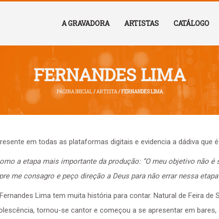
A GRAVADORA
ARTISTAS
CATÁLOGO
FERNANDES LIMA
PÁGINA INICIAL
/
ARTISTA
/ FERNANDES LIMA
resente em todas as plataformas digitais e evidencia a dádiva que 
 como a etapa mais importante da produção:
“O meu objetivo não é s
re me consagro e peço direção a Deus para não errar nessa etapa”,
Fernandes Lima tem muita história para contar. Natural de Feira de 
adolescência, tornou-se cantor e começou a se apresentar em bares,