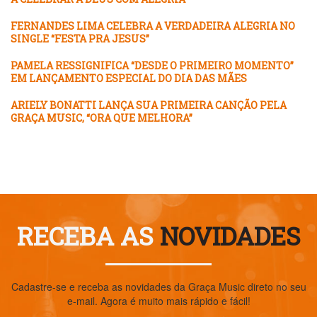
FERNANDES LIMA CELEBRA A VERDADEIRA ALEGRIA NO
SINGLE “FESTA PRA JESUS”
PAMELA RESSIGNIFICA “DESDE O PRIMEIRO MOMENTO”
EM LANÇAMENTO ESPECIAL DO DIA DAS MÃES
ARIELY BONATTI LANÇA SUA PRIMEIRA CANÇÃO PELA
GRAÇA MUSIC, “ORA QUE MELHORA”
RECEBA AS
NOVIDADES
Cadastre-se e receba as novidades da Graça Music direto no seu
e-mail. Agora é muito mais rápido e fácil!