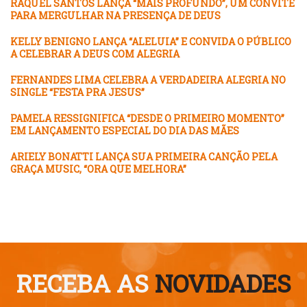
RAQUEL SANTOS LANÇA “MAIS PROFUNDO”, UM CONVITE
PARA MERGULHAR NA PRESENÇA DE DEUS
KELLY BENIGNO LANÇA “ALELUIA” E CONVIDA O PÚBLICO
A CELEBRAR A DEUS COM ALEGRIA
FERNANDES LIMA CELEBRA A VERDADEIRA ALEGRIA NO
SINGLE “FESTA PRA JESUS”
PAMELA RESSIGNIFICA “DESDE O PRIMEIRO MOMENTO”
EM LANÇAMENTO ESPECIAL DO DIA DAS MÃES
ARIELY BONATTI LANÇA SUA PRIMEIRA CANÇÃO PELA
GRAÇA MUSIC, “ORA QUE MELHORA”
RECEBA AS
NOVIDADES