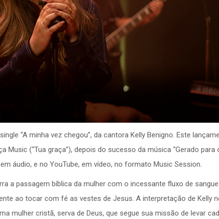
 o single “A minha vez chegou”, da cantora Kelly Benigno. Este lançam
ça Music (“Tua graça”), depois do sucesso da música “Gerado para 
, em áudio, e no YouTube, em vídeo, no formato Music Session.
narra a passagem bíblica da mulher com o incessante fluxo de sangue
nte ao tocar com fé as vestes de Jesus. A interpretação de Kelly n
uma mulher cristã, serva de Deus, que segue sua missão de levar ca