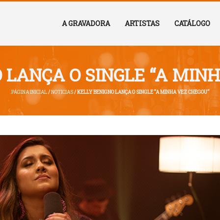
A GRAVADORA
ARTISTAS
CATÁLOGO
 LANÇA O SINGLE “A MIN
PÁGINA INICIAL
/
NOTICIAS
/ KELLY BENIGNO LANÇA O SINGLE “A MINHA VEZ CHEGOU”