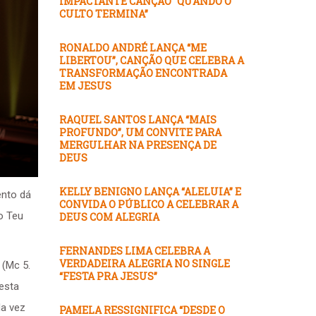
IMPACTANTE CANÇÃO “QUANDO O
CULTO TERMINA”
RONALDO ANDRÉ LANÇA “ME
LIBERTOU”, CANÇÃO QUE CELEBRA A
TRANSFORMAÇÃO ENCONTRADA
EM JESUS
RAQUEL SANTOS LANÇA “MAIS
PROFUNDO”, UM CONVITE PARA
MERGULHAR NA PRESENÇA DE
DEUS
KELLY BENIGNO LANÇA “ALELUIA” E
ento dá
CONVIDA O PÚBLICO A CELEBRAR A
o Teu
DEUS COM ALEGRIA
FERNANDES LIMA CELEBRA A
VERDADEIRA ALEGRIA NO SINGLE
 (Mc 5.
“FESTA PRA JESUS”
esta
da vez
PAMELA RESSIGNIFICA “DESDE O