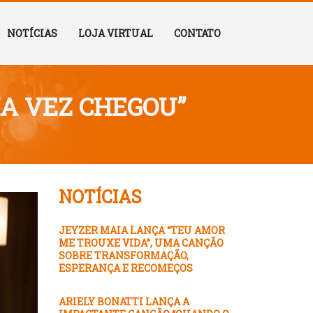
NOTÍCIAS
LOJA VIRTUAL
CONTATO
HA VEZ CHEGOU”
NOTÍCIAS
JEYZER MAIA LANÇA “TEU AMOR
ME TROUXE VIDA”, UMA CANÇÃO
SOBRE TRANSFORMAÇÃO,
ESPERANÇA E RECOMEÇOS
ARIELY BONATTI LANÇA A