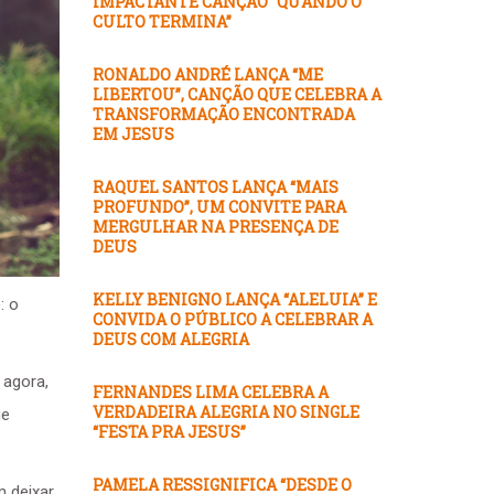
IMPACTANTE CANÇÃO “QUANDO O
CULTO TERMINA”
RONALDO ANDRÉ LANÇA “ME
LIBERTOU”, CANÇÃO QUE CELEBRA A
TRANSFORMAÇÃO ENCONTRADA
EM JESUS
RAQUEL SANTOS LANÇA “MAIS
PROFUNDO”, UM CONVITE PARA
MERGULHAR NA PRESENÇA DE
DEUS
KELLY BENIGNO LANÇA “ALELUIA” E
: o
CONVIDA O PÚBLICO A CELEBRAR A
DEUS COM ALEGRIA
 agora,
FERNANDES LIMA CELEBRA A
VERDADEIRA ALEGRIA NO SINGLE
ue
“FESTA PRA JESUS”
PAMELA RESSIGNIFICA “DESDE O
m deixar