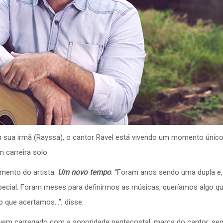
sua irmã (Rayssa), o cantor Ravel está vivendo um momento único
 carreira solo.
mento do artista:
Um novo tempo
. “Foram anos sendo uma dupla e,
especial. Foram meses para definirmos as músicas, queríamos algo q
 que acertamos…”, disse.
 vem carregado com a sonoridade pentecostal, marca do cantor, se