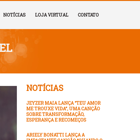
NOTÍCIAS
LOJA VIRTUAL
CONTATO
EL
NOTÍCIAS
JEYZER MAIA LANÇA “TEU AMOR
ME TROUXE VIDA”, UMA CANÇÃO
SOBRE TRANSFORMAÇÃO,
ESPERANÇA E RECOMEÇOS
ARIELY BONATTI LANÇA A