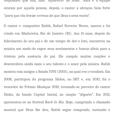
respondeu que sim, mas “
influencer de Jesus
”. Rafa e a equipe
oraram por aquela pessoa; depois, o cantor a abraçou bem forte
“
para que ela tivesse certeza de que Deus o ama muito
”.
O cantor e compositor Rafah, Rafael Ferreira Neves, nasceu e foi
criado em Madureira, Rio de Janeiro (RJ). Aos 14 anos, depois do
falecimento do seu pai e de um tempo de dor e luto, encontrou na
música um modo de expor seus sentimentos e buscar alívio para a
tristeza pela ausência do pai. Ele compôs muitas canções e
desenvolveu ainda mais o seu talento e o amor pela música. Rafah
montou com amigos a Banda F292 (2002), na qual era o vocalista. Em
2008, participou do programa Ídolos, no SBT e, em 2010, foi o
vencedor do Prêmio Musique 2010, tornando-se parceiro do cantor
Dinho, da banda Capital Inicial, na canção “
Alguém
”. Em 2011,
apresentou-se no festival
Rock In Rio
. Hoje, cumprindo o chamado
musical que Deus lhe deu, Rafah segue compondo, cantando e