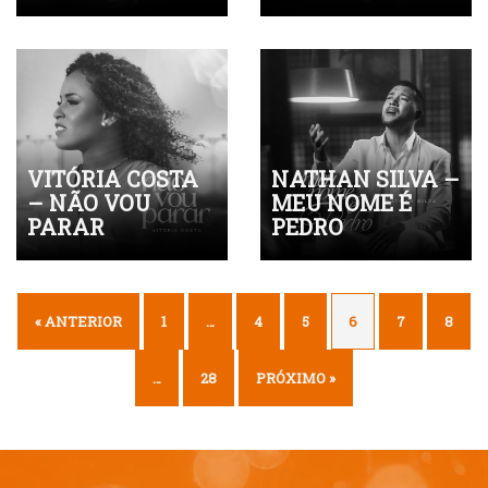
VITÓRIA COSTA
NATHAN SILVA –
– NÃO VOU
MEU NOME É
PARAR
PEDRO
« ANTERIOR
1
…
4
5
6
7
8
…
28
PRÓXIMO »