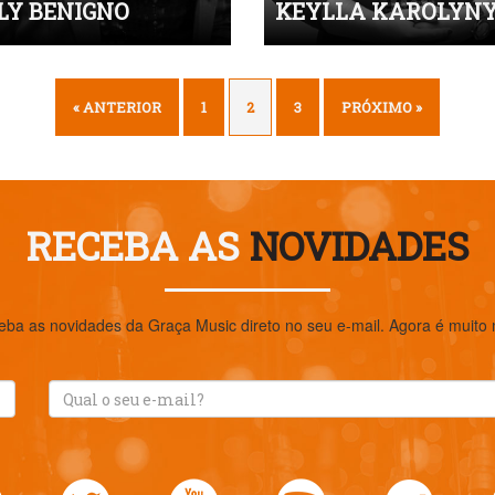
LY BENIGNO
KEYLLA KAROLYN
« ANTERIOR
1
2
3
PRÓXIMO »
RECEBA AS
NOVIDADES
eba as novidades da Graça Music direto no seu e-mail. Agora é muito ma