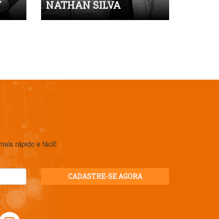
Y
NATHAN SILVA
is rápido e fácil!
CADASTRE-SE AGORA